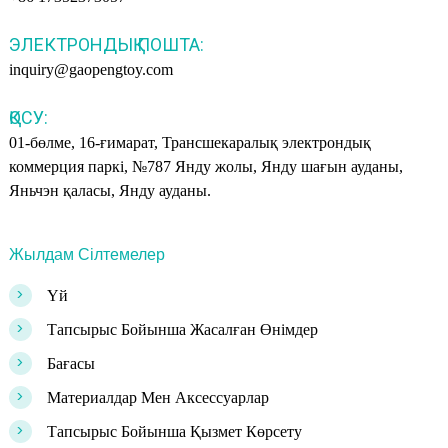
ЭЛЕКТРОНДЫҚ ПОШТА:
inquiry@gaopengtoy.com
ҚОСУ:
01-бөлме, 16-ғимарат, Трансшекаралық электрондық
коммерция паркі, №787 Янду жолы, Янду шағын ауданы,
Яньчэн қаласы, Янду ауданы.
Жылдам Сілтемелер
>
Үй
>
Тапсырыс Бойынша Жасалған Өнімдер
>
Бағасы
>
Материалдар Мен Аксессуарлар
>
Тапсырыс Бойынша Қызмет Көрсету