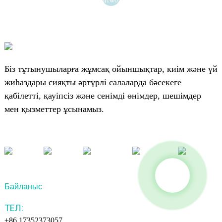
Біз тұтынушыларға жұмсақ ойыншықтар, киім және үй
жиһаздары сияқты әртүрлі салаларда бәсекеге
қабілетті, қауіпсіз және сенімді өнімдер, шешімдер
мен қызметтер ұсынамыз.
Байланыс
ТЕЛ:
+86 17352373057