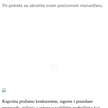
Po potrebi se obratite svom poslovnom menadžeru.
Kupcima pružamo konkurentne, sigurne i pouzdane
proizvode, rješenja i usluge u različitim područjima kao