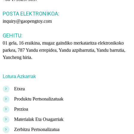
POSTA ELEKTRONIKOA:
inquiry@gaopengtoy.com
GEHITU:
01 gela, 16 eraikina, mugaz gaindiko merkataritza elektronikoko
parkea, 787 Yandu errepidea, Yandu azpibarrutia, Yandu barrutia,
Yancheng hiria.
Lotura Azkarrak
>
Etxea
>
Produktu Pertsonalizatuak
>
Prezioa
>
Materialak Eta Osagarriak
>
Zerbitzu Pertsonalizatua