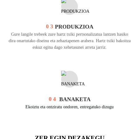
0 3
PRODUKZIOA
Gure langile trebeek zure hartz txiki pertsonalizatua lantzen hasiko
dira onartutako diseinu eta zehaztapenen arabera. Hartz txiki bakoitza
eskuz egina dago xehetasunei arreta jarriz.
0 4
BANAKETA
Ekoiztu eta ontziratu ondoren, entregatuko dizugu
ZER EGIN DEZAKEGU