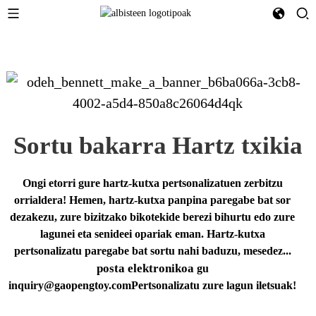
Sortu bakarra
Hartz txikia
Ongi etorri gure hartz-kutxa pertsonalizatuen zerbitzu
orrialdera! Hemen, hartz-kutxa panpina paregabe bat sor
dezakezu, zure bizitzako bikotekide berezi bihurtu edo zure
lagunei eta senideei opariak eman. Hartz-kutxa
pertsonalizatu paregabe bat sortu nahi baduzu, mesedez...
posta elektronikoa
gu
inquiry@gaopengtoy.com
Pertsonalizatu zure lagun iletsuak!