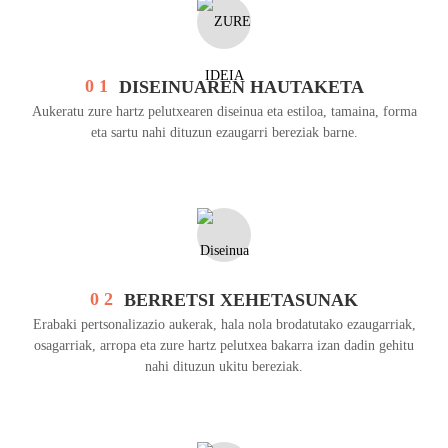
0 1
DISEINUAREN HAUTAKETA
Aukeratu zure hartz pelutxearen diseinua eta estiloa, tamaina, forma
eta sartu nahi dituzun ezaugarri bereziak barne.
0 2
BERRETSI XEHETASUNAK
Erabaki pertsonalizazio aukerak, hala nola brodatutako ezaugarriak,
osagarriak, arropa eta zure hartz pelutxea bakarra izan dadin gehitu
nahi dituzun ukitu bereziak.