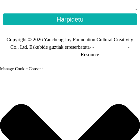
Harpidetu
Copyright © 2026 Yancheng Joy Foundation Cultural Creativity
Co., Ltd. Eskubide guztiak erreserbatuta- -
Gunearen mapa
-
Gunearen mapa_trans
Resource
Manage Cookie Consent