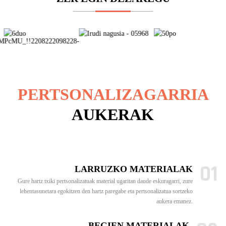
PERTSONALIZAGARRIA
AUKERAK
01
LARRUZKO MATERIALAK
Gure hartz txiki pertsonalizatuak material ugaritan daude eskuragarri, zure
lehentasunetara egokitzen den hartz paregabe eta pertsonalizatua sortzeko
aukera emanez.
BEGIEN MATERIALAK