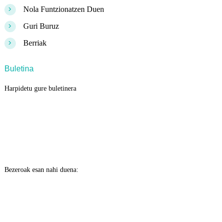
>
Nola Funtzionatzen Duen
>
Guri Buruz
>
Berriak
Buletina
Harpidetu gure buletinera
Bezeroak esan nahi duena: