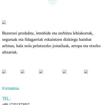
Bezeroei produktu, irtenbide eta zerbitzu lehiakorrak,
seguruak eta fidagarriak eskaintzen dizkiegu hainbat
arlotan, hala nola pelutxezko jostailuak, arropa eta etxeko
altzariak.
Kontaktua
TEL.:
+86 17352373057