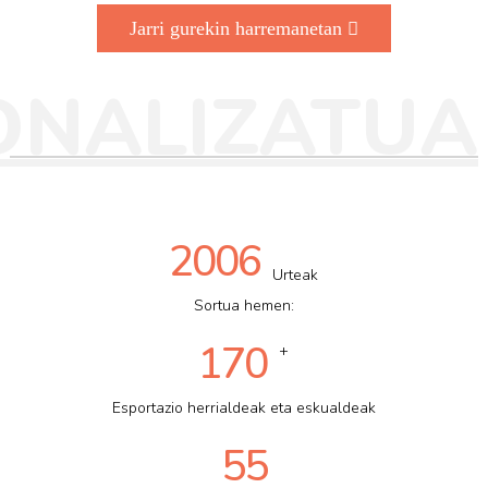
Jarri gurekin harremanetan
ONALIZATUA
2006
Urteak
Sortua hemen:
170
+
Esportazio herrialdeak eta eskualdeak
55