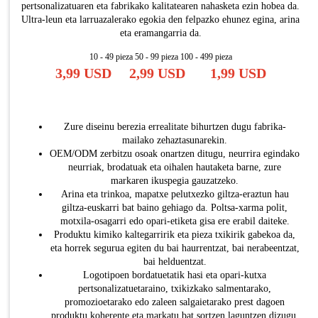
pertsonalizatuaren eta fabrikako kalitatearen nahasketa ezin hobea da.
Ultra-leun eta larruazalerako egokia den felpazko ehunez egina, arina
eta eramangarria da.
10 - 49 pieza 50 - 99 pieza 100 - 499 pieza
3,99 USD
2,99 USD
1,99 USD
Zure diseinu berezia errealitate bihurtzen dugu fabrika-
mailako zehaztasunarekin.
OEM/ODM zerbitzu osoak onartzen ditugu, neurrira egindako
neurriak, brodatuak eta oihalen hautaketa barne, zure
markaren ikuspegia gauzatzeko.
Arina eta trinkoa, mapatxe pelutxezko giltza-eraztun hau
giltza-euskarri bat baino gehiago da. Poltsa-xarma polit,
motxila-osagarri edo opari-etiketa gisa ere erabil daiteke.
Produktu kimiko kaltegarririk eta pieza txikirik gabekoa da,
eta horrek segurua egiten du bai haurrentzat, bai nerabeentzat,
bai helduentzat.
Logotipoen bordatuetatik hasi eta opari-kutxa
pertsonalizatuetaraino, txikizkako salmentarako,
promozioetarako edo zaleen salgaietarako prest dagoen
produktu koherente eta markatu bat sortzen laguntzen dizugu.