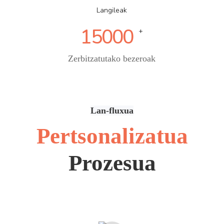
Langileak
15000
+
Zerbitzatutako bezeroak
Lan-fluxua
Pertsonalizatua
Prozesua