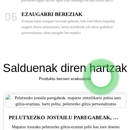
poltsikoko lagun bat edo lagun txiki handiago bat nahi duzun ala ez.
06
EZAUGARRI BEREZIAK
Kontuan hartu ezaugarri bereziak gehitzea, hala nola bihotz-taupadak
eragiten dituen mekanismoa, lurrin-txertaketak edo ahots-grabaketa
pertsonalizatua, ukitu paregabe bat emateko.
Salduenak diren hartzak
Produktu beroen erakusketa
PELUTXEZKO JOSTAILU PAREGABEAK, MAPATXE ZINTZILIKARIO POLTSA AUTO GILTZA-ERAZTUNA, HARTZ POLITA, PELUTXEZKO GILTZA PERTSONALIZATUA
Mapatxe itxurako pelutxezko giltza-eraztun polit hau zure diseinu