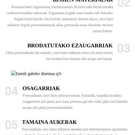
02
Kontuan hartu segurtasuna, iraunkortasuna eta lortu nahi duzun estetika
orokorra bezalako faktoreak. Segurtasun-begiak erraz lotzeko edo beirazko
begiak itxura klasiko bat lortzeko aukeratzen dituzun ala ez, zure hartz
txikiaren begiak pertsonalizatzeak ukitu pertsonala eman diezaioke eta bere
xarma hobetu.
03
BRODATUTAKO EZAUGARRIAK
Ukitu pertsonalizatu bat emateko, zure hartz txikiaren izena edo mezu berezi
bat brodatu bere hankan edo arropa zati batean.
04
OSAGARRIAK
Pertsonalizatu zure hartz pelutxea lazoak, bufandak, txapelak bezalako
osagarriekin edo jantzi zure hartz pelutxea gai edo estilo jakin bat islatzeko
arropa edo jantzi pertsonalizatuekin.
05
TAMAINA AUKERAK
Pertsonalizatu zure hartz txikiaren tamaina zure lehentasunetara egokitzeko,