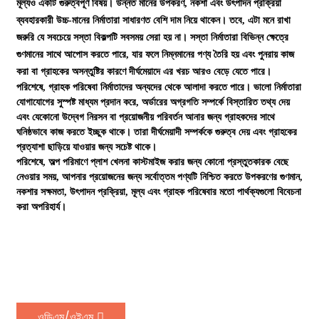
মূল্যও একটি গুরুত্বপূর্ণ বিষয়। উন্নত মানের উপকরণ, নকশা এবং উৎপাদন প্রক্রিয়া
ব্যবহারকারী উচ্চ-মানের নির্মাতারা সাধারণত বেশি দাম নিয়ে থাকেন। তবে, এটা মনে রাখা
জরুরি যে সবচেয়ে সস্তা বিকল্পটি সবসময় সেরা হয় না। সস্তা নির্মাতারা বিভিন্ন ক্ষেত্রে
গুণমানের সাথে আপোস করতে পারে, যার ফলে নিম্নমানের পণ্য তৈরি হয় এবং পুনরায় কাজ
করা বা গ্রাহকের অসন্তুষ্টির কারণে দীর্ঘমেয়াদে এর খরচ আরও বেড়ে যেতে পারে।
পরিশেষে, গ্রাহক পরিষেবা নির্মাতাদের অন্যদের থেকে আলাদা করতে পারে। ভালো নির্মাতারা
যোগাযোগের সুস্পষ্ট মাধ্যম প্রদান করে, অর্ডারের অগ্রগতি সম্পর্কে বিস্তারিত তথ্য দেয়
এবং যেকোনো উদ্বেগ নিরসন বা প্রয়োজনীয় পরিবর্তন আনার জন্য গ্রাহকদের সাথে
ঘনিষ্ঠভাবে কাজ করতে ইচ্ছুক থাকে। তারা দীর্ঘমেয়াদী সম্পর্ককে গুরুত্ব দেয় এবং গ্রাহকের
প্রত্যাশা ছাড়িয়ে যাওয়ার জন্য সচেষ্ট থাকে।
পরিশেষে, অল্প পরিমাণে প্লাশ খেলনা কাস্টমাইজ করার জন্য কোনো প্রস্তুতকারক বেছে
নেওয়ার সময়, আপনার প্রয়োজনের জন্য সর্বোত্তম পণ্যটি নিশ্চিত করতে উপকরণের গুণমান,
নকশার সক্ষমতা, উৎপাদন প্রক্রিয়া, মূল্য এবং গ্রাহক পরিষেবার মতো পার্থক্যগুলো বিবেচনা
করা অপরিহার্য।
ওডিএম/ওইএম