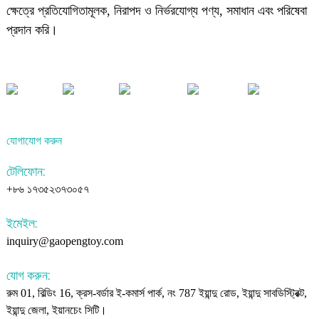
ক্ষেত্রে প্রতিযোগিতামূলক, নিরাপদ ও নির্ভরযোগ্য পণ্য, সমাধান এবং পরিষেবা
প্রদান করি।
যোগাযোগ করুন
টেলিফোন:
+৮৬ ১৭৩৫২৩৭৩০৫৭
ইমেইল:
inquiry@gaopengtoy.com
যোগ করুন:
রুম 01, বিল্ডিং 16, ক্রস-বর্ডার ই-কমার্স পার্ক, নং 787 ইয়ান্দু রোড, ইয়ান্দু সাবডিস্ট্রিক্ট,
ইয়ান্দু জেলা, ইয়ানচেং সিটি।