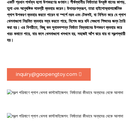
একটি প্রধান পার্থক্য হলো উপকরণের গুণমান। শীর্ষস্থানীয় নির্মাতারা উৎকৃষ্ট মানের কাপড়,
তুলা এবং আনুষঙ্গিক সামগ্রী ব্যবহার করেন। উদাহরণস্বরূপ, তারা হাইপোঅ্যালার্জেনিক
প্লাশ উপকরণ ব্যবহার করতে পারেন যা স্পর্শে নরম এবং টেকসই, যা নিশ্চিত করে যে প্লাশ
খেলনাগুলো নিয়মিত ব্যবহার সহ্য করতে পারে, বিশেষ করে যদি সেগুলো শিশুদের জন্য তৈরি
করা হয়। এর বিপরীতে, কিছু কম সুনামসম্পন্ন নির্মাতা নিম্নমানের উপকরণ ব্যবহার করে
খরচ কমাতে পারে, যার ফলে খেলনাগুলো খসখসে হয়, সহজেই আঁশ ঝরে যায় বা স্বল্পস্থায়ী
হয়।
inquiry@gaopengtoy.com